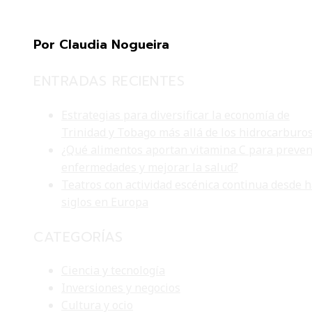
Por Claudia Nogueira
ENTRADAS RECIENTES
Estrategias para diversificar la economía de
Trinidad y Tobago más allá de los hidrocarburo
¿Qué alimentos aportan vitamina C para preven
enfermedades y mejorar la salud?
Teatros con actividad escénica continua desde 
siglos en Europa
CATEGORÍAS
Ciencia y tecnología
Inversiones y negocios
Cultura y ocio