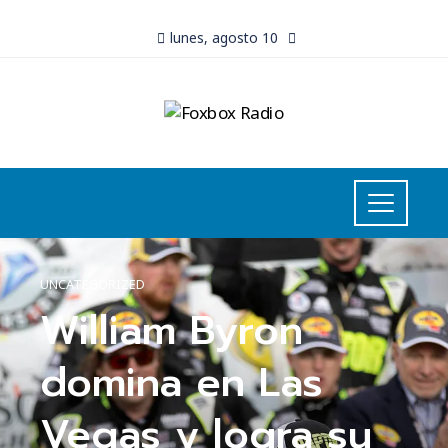
lunes, agosto 10
UNCATEGORIZED
William Byron
domina en Las
Vegas y logra su