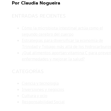
Por Claudia Nogueira
ENTRADAS RECIENTES
Cómo la microbiota intestinal actúa como el
segundo cerebro del cuerpo
Estrategias para diversificar la economía de
Trinidad y Tobago más allá de los hidrocarburo
¿Qué alimentos aportan vitamina C para preven
enfermedades y mejorar la salud?
CATEGORÍAS
Ciencia y tecnología
Inversiones y negocios
Cultura y ocio
Responsabilidad Social