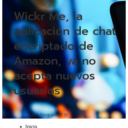
Wickr Me, la
aplicación de chat
encriptado de
Amazon, ya no
acepta nuevos
usuarios
Claudia Nogueira
130
Inicio