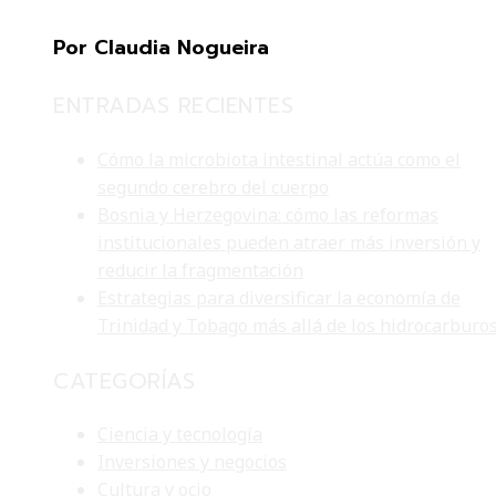
Por Claudia Nogueira
ENTRADAS RECIENTES
Cómo la microbiota intestinal actúa como el
segundo cerebro del cuerpo
Bosnia y Herzegovina: cómo las reformas
institucionales pueden atraer más inversión y
reducir la fragmentación
Estrategias para diversificar la economía de
Trinidad y Tobago más allá de los hidrocarburo
CATEGORÍAS
Ciencia y tecnología
Inversiones y negocios
Cultura y ocio