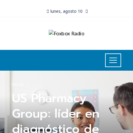
lunes, agosto 10
SALUD
US Pharmacy
Group: líder en
diagnóstico de