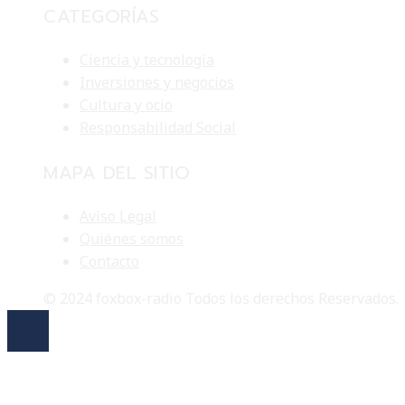
CATEGORÍAS
Ciencia y tecnología
Inversiones y negocios
Cultura y ocio
Responsabilidad Social
MAPA DEL SITIO
Aviso Legal
Quiénes somos
Contacto
© 2024 foxbox-radio Todos los derechos Reservados.