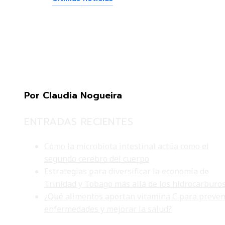
Por Claudia Nogueira
ENTRADAS RECIENTES
Cómo la microbiota intestinal actúa como el
segundo cerebro del cuerpo
Estrategias para diversificar la economía de
Trinidad y Tobago más allá de los hidrocarburo
¿Qué alimentos aportan vitamina C para preven
enfermedades y mejorar la salud?