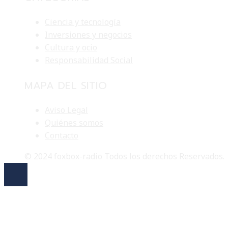
Ciencia y tecnología
Inversiones y negocios
Cultura y ocio
Responsabilidad Social
MAPA DEL SITIO
Aviso Legal
Quiénes somos
Contacto
© 2024 foxbox-radio Todos los derechos Reservados.