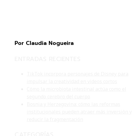
Por Claudia Nogueira
ENTRADAS RECIENTES
TikTok incorpora personajes de Disney para
impulsar la creatividad en videos cortos
Cómo la microbiota intestinal actúa como el
segundo cerebro del cuerpo
Bosnia y Herzegovina: cómo las reformas
institucionales pueden atraer más inversión y
reducir la fragmentación
CATEGORÍAS