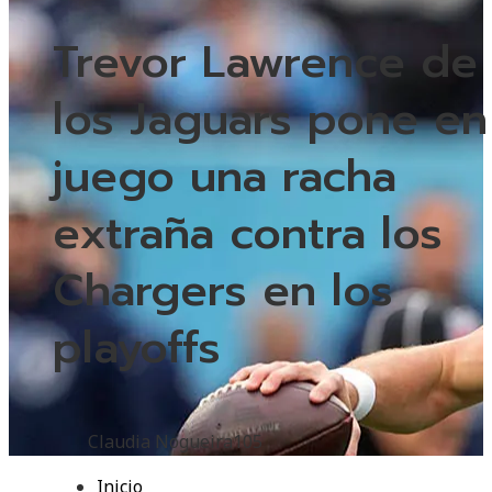
Trevor Lawrence de
los Jaguars pone en
juego una racha
extraña contra los
Chargers en los
playoffs
Claudia Nogueira
105
Inicio