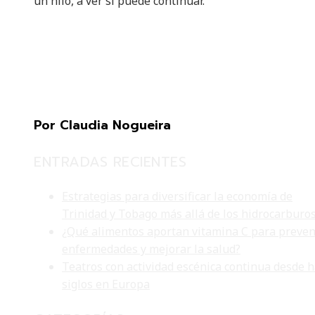
un hilo, a ver si puede continuar.
Por Claudia Nogueira
ENTRADAS RECIENTES
Estrategias para diversificar la economía de
Trinidad y Tobago más allá de los hidrocarburo
¿Qué alimentos aportan vitamina C para preven
enfermedades y mejorar la salud?
Teatros con actividad escénica continua desde 
siglos en Europa