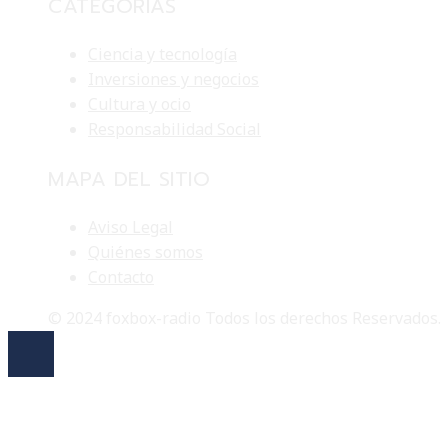
CATEGORÍAS
Ciencia y tecnología
Inversiones y negocios
Cultura y ocio
Responsabilidad Social
MAPA DEL SITIO
Aviso Legal
Quiénes somos
Contacto
© 2024 foxbox-radio Todos los derechos Reservados.