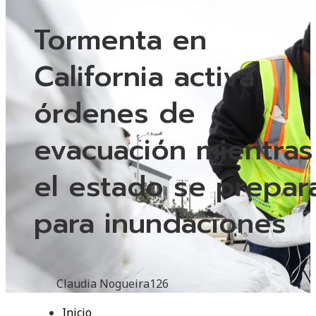
Tormenta en
California activa
órdenes de
evacuación mientras
el estado se prepar
para inundaciones
Claudia Nogueira
126
Inicio