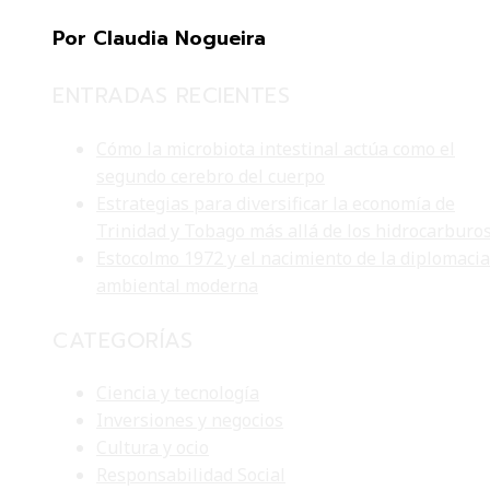
Por Claudia Nogueira
ENTRADAS RECIENTES
Cómo la microbiota intestinal actúa como el
segundo cerebro del cuerpo
Estrategias para diversificar la economía de
Trinidad y Tobago más allá de los hidrocarburo
Estocolmo 1972 y el nacimiento de la diplomacia
ambiental moderna
CATEGORÍAS
Ciencia y tecnología
Inversiones y negocios
Cultura y ocio
Responsabilidad Social