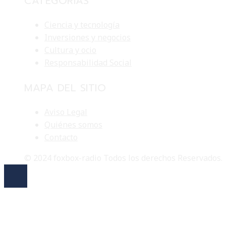
CATEGORÍAS
Ciencia y tecnología
Inversiones y negocios
Cultura y ocio
Responsabilidad Social
MAPA DEL SITIO
Aviso Legal
Quiénes somos
Contacto
© 2024 foxbox-radio Todos los derechos Reservados.