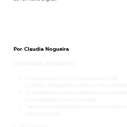
Por Claudia Nogueira
ENTRADAS RECIENTES
Estrategias para diversificar la economía de
Trinidad y Tobago más allá de los hidrocarburo
¿Qué alimentos aportan vitamina C para preven
enfermedades y mejorar la salud?
Teatros con actividad escénica continua desde 
siglos en Europa