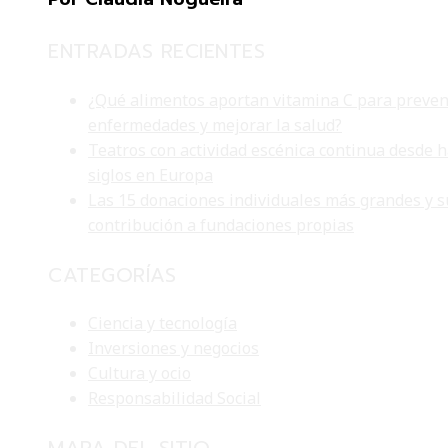
ENTRADAS RECIENTES
¿Qué alimentos aportan vitamina C para preven
enfermedades y mejorar la salud?
Teatros con actividad escénica continua desde 
siglos en Europa
Las 15 donaciones individuales más grandes y s
contribución a fundaciones propias
CATEGORÍAS
Ciencia y tecnología
Inversiones y negocios
Cultura y ocio
Responsabilidad Social
MAPA DEL SITIO