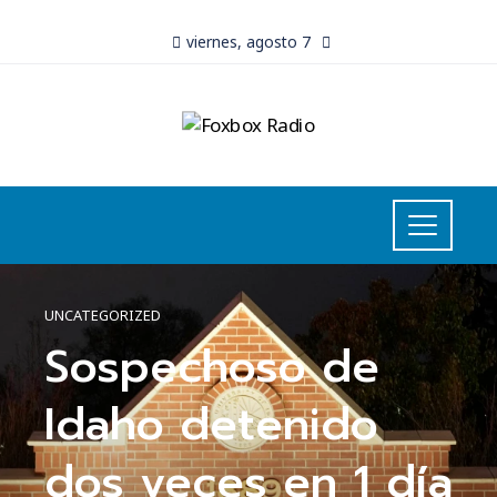
viernes, agosto 7
UNCATEGORIZED
Sospechoso de
Idaho detenido
dos veces en 1 día