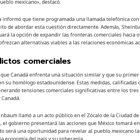
pueblo mexicano», destacó.
ta informó que tiene programada una llamada telefónica co
sito de abordar esta cuestión directamente. Además, Sheinbau
rá la opción de expandir las fronteras comerciales hacia 
frezcan alternativas viables a las relaciones económicas a
lictos comerciales
e Canadá enfrenta una situación similar y que su primer m
con su homólogo estadounidense. Estas medidas, calificadas 
erando tensiones comerciales significativas entre los tres 
y Canadá.
inbaum llamó a un acto público en el Zócalo de la Ciudad d
, el gobierno presentará las acciones que México tomará en 
to será una oportunidad para revelar al pueblo mexicano la
a economía del país y su soberanía.