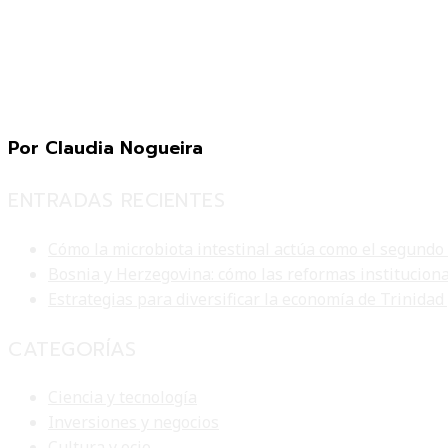
Por Claudia Nogueira
ENTRADAS RECIENTES
Cómo la microbiota intestinal actúa como el segundo
Bosnia y Herzegovina: cómo las reformas institucion
Estrategias para diversificar la economía de Trinidad
CATEGORÍAS
Ciencia y tecnología
Inversiones y negocios
Cultura y ocio