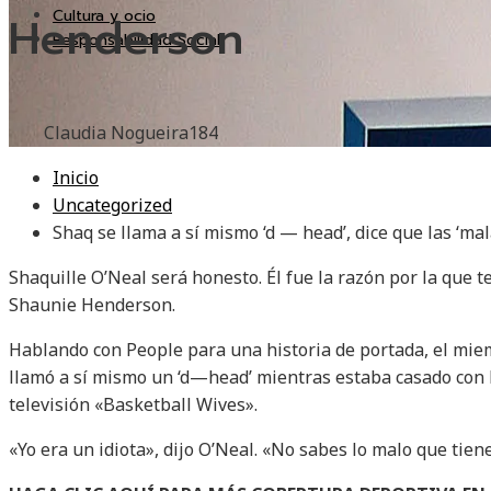
Cultura y ocio
Henderson
Responsabilidad Social
Claudia Nogueira
184
Inicio
Uncategorized
Shaq se llama a sí mismo ‘d — head’, dice que las ‘m
Shaquille O’Neal será honesto. Él fue la razón por la que
Shaunie Henderson.
Hablando con People para una historia de portada, el mie
llamó a sí mismo un ‘d—head’ mientras estaba casado con
televisión «Basketball Wives».
«Yo era un idiota», dijo O’Neal. «No sabes lo malo que tien