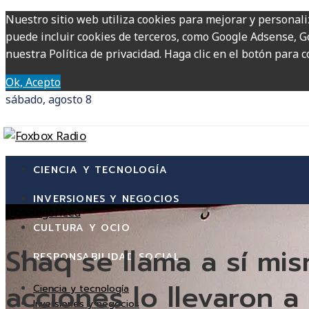
Nuestro sitio web utiliza cookies para mejorar y personali
puede incluir cookies de terceros, como Google Adsense, Go
nuestra Política de privacidad. Haga clic en el botón para c
Ok, Acepto
sábado, agosto 8
CIENCIA Y TECNOLOGÍA
INVERSIONES Y NEGOCIOS
Uncategorized
CULTURA Y OCIO
Shaq se llama a sí mis
RESPONSABILIDAD SOCIAL
acciones lo llevaron 
Ciencia y tecnología
Inversiones y negocios