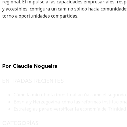
regional. El impulso a las capacidades empresariales, res
y accesibles, configura un camino sólido hacia comunidade
torno a oportunidades compartidas.
Por Claudia Nogueira
ENTRADAS RECIENTES
Cómo la microbiota intestinal actúa como el segundo
Bosnia y Herzegovina: cómo las reformas institucion
Estrategias para diversificar la economía de Trinidad
CATEGORÍAS