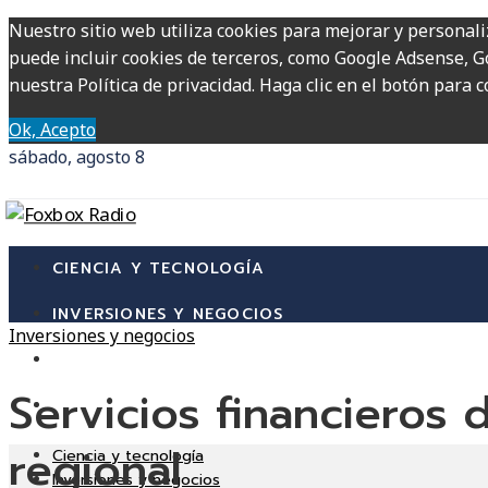
Nuestro sitio web utiliza cookies para mejorar y personali
puede incluir cookies de terceros, como Google Adsense, Go
nuestra Política de privacidad. Haga clic en el botón para c
Ok, Acepto
sábado, agosto 8
CIENCIA Y TECNOLOGÍA
INVERSIONES Y NEGOCIOS
Inversiones y negocios
CULTURA Y OCIO
Servicios financieros 
RESPONSABILIDAD SOCIAL
regional
Ciencia y tecnología
Inversiones y negocios