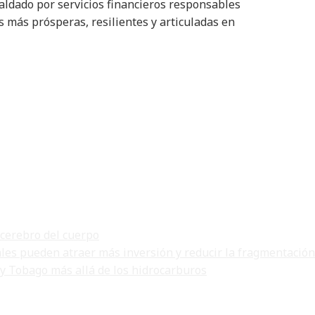
paldado por servicios financieros responsables
s más prósperas, resilientes y articuladas en
 cerebro del cuerpo
ales pueden atraer más inversión y reducir la fragmentación
 y Tobago más allá de los hidrocarburos