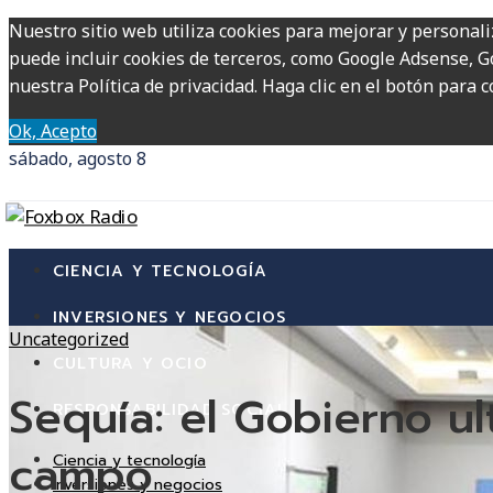
Nuestro sitio web utiliza cookies para mejorar y personali
puede incluir cookies de terceros, como Google Adsense, Go
nuestra Política de privacidad. Haga clic en el botón para c
Ok, Acepto
sábado, agosto 8
CIENCIA Y TECNOLOGÍA
INVERSIONES Y NEGOCIOS
Uncategorized
CULTURA Y OCIO
Sequía: el Gobierno ul
RESPONSABILIDAD SOCIAL
campo
Ciencia y tecnología
Inversiones y negocios