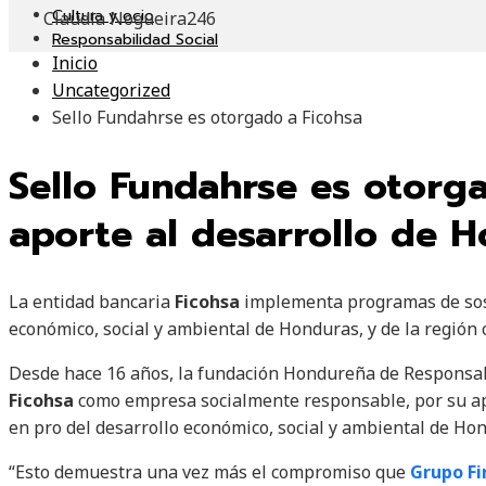
Cultura y ocio
Claudia Nogueira
246
Responsabilidad Social
Inicio
Uncategorized
Sello Fundahrse es otorgado a Ficohsa
Sello Fundahrse es otorg
aporte al desarrollo de 
La entidad bancaria
Ficohsa
implementa programas de sost
económico, social y ambiental de Honduras, y de la región
Desde hace 16 años, la fundación Hondureña de Responsab
Ficohsa
como empresa socialmente responsable, por su apo
en pro del desarrollo económico, social y ambiental de Hon
“Esto demuestra una vez más el compromiso que
Grupo Fi