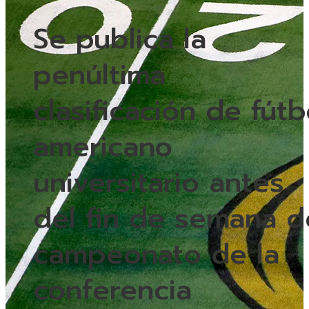
Se publica la
penúltima
clasificación de fútb
americano
universitario antes
del fin de semana d
campeonato de la
conferencia