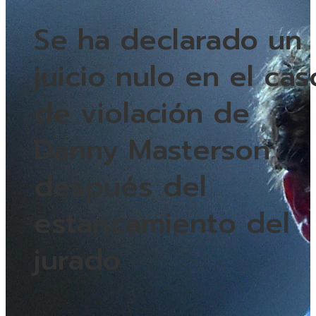
Se ha declarado un
juicio nulo en el cas
de violación de
Danny Masterson
después del
estancamiento del
jurado