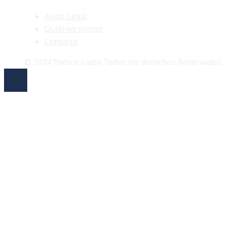
Aviso Legal
Quiénes somos
Contacto
© 2024 foxbox-radio Todos los derechos Reservados.