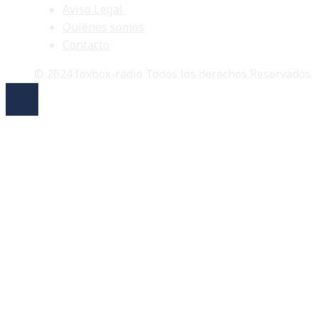
Aviso Legal
Quiénes somos
Contacto
© 2024 foxbox-radio Todos los derechos Reservados.