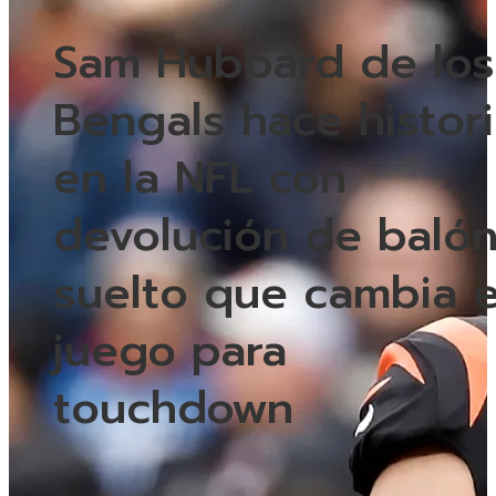
Sam Hubbard de los
Bengals hace histor
en la NFL con
devolución de baló
suelto que cambia e
juego para
touchdown