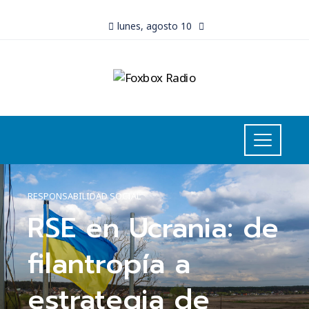
lunes, agosto 10
RESPONSABILIDAD SOCIAL
RSE en Ucrania: de
filantropía a
estrategia de