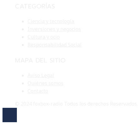
CATEGORÍAS
Ciencia y tecnología
Inversiones y negocios
Cultura y ocio
Responsabilidad Social
MAPA DEL SITIO
Aviso Legal
Quiénes somos
Contacto
© 2024 foxbox-radio Todos los derechos Reservados.