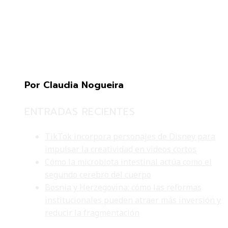
Por Claudia Nogueira
ENTRADAS RECIENTES
TikTok incorpora personajes de Disney para
impulsar la creatividad en videos cortos
Cómo la microbiota intestinal actúa como el
segundo cerebro del cuerpo
Bosnia y Herzegovina: cómo las reformas
institucionales pueden atraer más inversión y
reducir la fragmentación