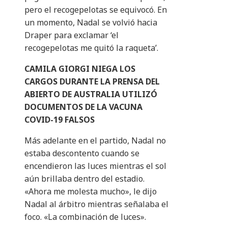
pero el recogepelotas se equivocó. En
un momento, Nadal se volvió hacia
Draper para exclamar ‘el
recogepelotas me quitó la raqueta’.
CAMILA GIORGI NIEGA LOS
CARGOS DURANTE LA PRENSA DEL
ABIERTO DE AUSTRALIA UTILIZÓ
DOCUMENTOS DE LA VACUNA
COVID-19 FALSOS
Más adelante en el partido, Nadal no
estaba descontento cuando se
encendieron las luces mientras el sol
aún brillaba dentro del estadio.
«Ahora me molesta mucho», le dijo
Nadal al árbitro mientras señalaba el
foco. «La combinación de luces».