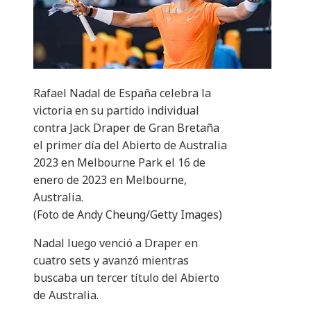
Rafael Nadal de España celebra la
victoria en su partido individual
contra Jack Draper de Gran Bretaña
el primer día del Abierto de Australia
2023 en Melbourne Park el 16 de
enero de 2023 en Melbourne,
Australia.
(Foto de Andy Cheung/Getty Images)
Nadal luego venció a Draper en
cuatro sets y avanzó mientras
buscaba un tercer título del Abierto
de Australia.