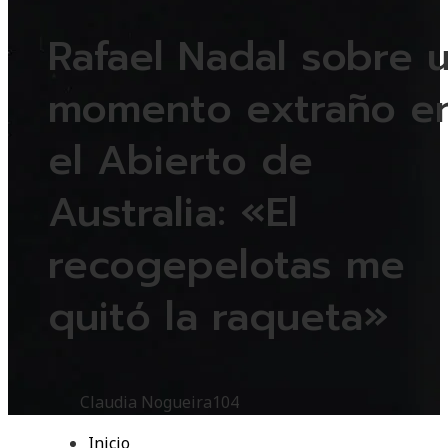
Rafael Nadal sobre 
momento extraño e
el Abierto de
Australia: «El
recogepelotas me
quitó la raqueta»
Claudia Nogueira
104
Inicio