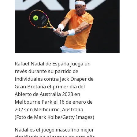
Rafael Nadal de España juega un
revés durante su partido de
individuales contra Jack Draper de
Gran Bretaña el primer día del
Abierto de Australia 2023 en
Melbourne Park el 16 de enero de
2023 en Melbourne, Australia.
(Foto de Mark Kolbe/Getty Images)
Nadal es el juego masculino mejor