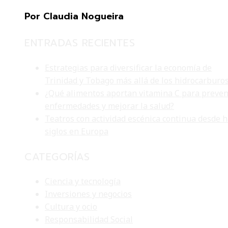
Por Claudia Nogueira
ENTRADAS RECIENTES
Estrategias para diversificar la economía de
Trinidad y Tobago más allá de los hidrocarburo
¿Qué alimentos aportan vitamina C para preven
enfermedades y mejorar la salud?
Teatros con actividad escénica continua desde 
siglos en Europa
CATEGORÍAS
Ciencia y tecnología
Inversiones y negocios
Cultura y ocio
Responsabilidad Social