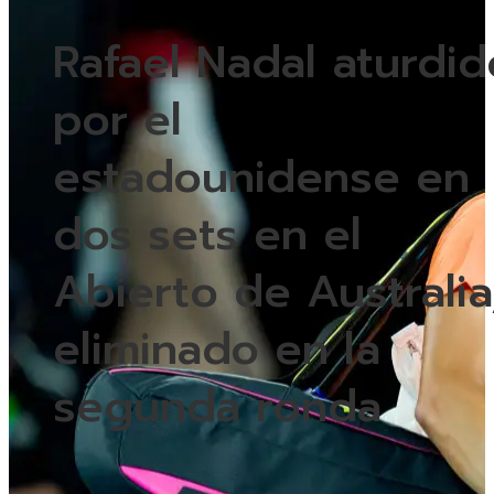
Rafael Nadal aturdid
por el
estadounidense en
dos sets en el
Abierto de Australia
eliminado en la
segunda ronda