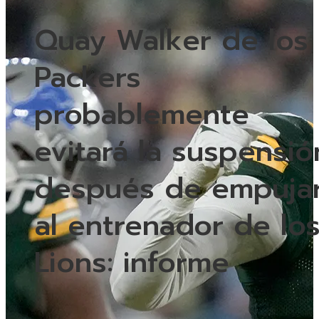
Quay Walker de los
Packers
probablemente
evitará la suspensió
después de empuja
al entrenador de lo
Lions: informe