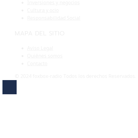
Inversiones y negocios
Cultura y ocio
Responsabilidad Social
MAPA DEL SITIO
Aviso Legal
Quiénes somos
Contacto
© 2024 foxbox-radio Todos los derechos Reservados.