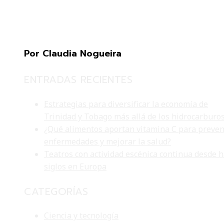
Por Claudia Nogueira
ENTRADAS RECIENTES
Estrategias para diversificar la economía de
Trinidad y Tobago más allá de los hidrocarburo
¿Qué alimentos aportan vitamina C para preven
enfermedades y mejorar la salud?
Teatros con actividad escénica continua desde 
siglos en Europa
CATEGORÍAS
Ciencia y tecnología