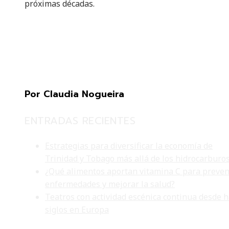
próximas décadas.
Por Claudia Nogueira
ENTRADAS RECIENTES
Estrategias para diversificar la economía de
Trinidad y Tobago más allá de los hidrocarburo
¿Qué alimentos aportan vitamina C para preven
enfermedades y mejorar la salud?
Teatros con actividad escénica continua desde 
siglos en Europa