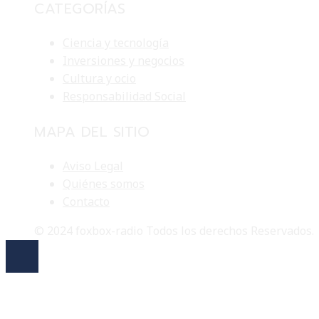
CATEGORÍAS
Ciencia y tecnología
Inversiones y negocios
Cultura y ocio
Responsabilidad Social
MAPA DEL SITIO
Aviso Legal
Quiénes somos
Contacto
© 2024 foxbox-radio Todos los derechos Reservados.