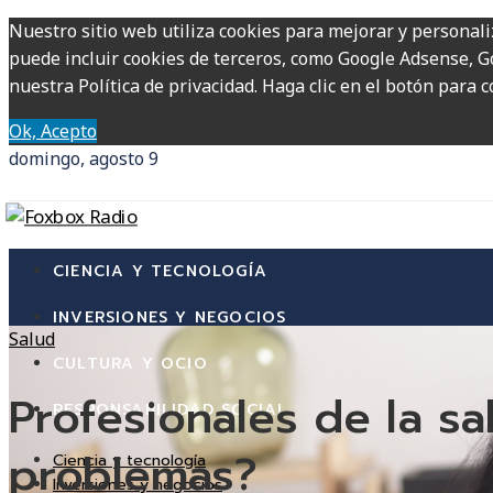
Nuestro sitio web utiliza cookies para mejorar y personali
puede incluir cookies de terceros, como Google Adsense, Go
nuestra Política de privacidad. Haga clic en el botón para c
Ok, Acepto
domingo, agosto 9
CIENCIA Y TECNOLOGÍA
INVERSIONES Y NEGOCIOS
Salud
CULTURA Y OCIO
Profesionales de la sa
RESPONSABILIDAD SOCIAL
problemas?
Ciencia y tecnología
Inversiones y negocios