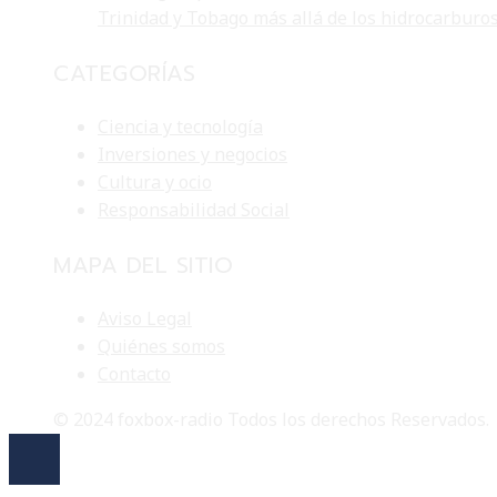
Trinidad y Tobago más allá de los hidrocarburo
CATEGORÍAS
Ciencia y tecnología
Inversiones y negocios
Cultura y ocio
Responsabilidad Social
MAPA DEL SITIO
Aviso Legal
Quiénes somos
Contacto
© 2024 foxbox-radio Todos los derechos Reservados.