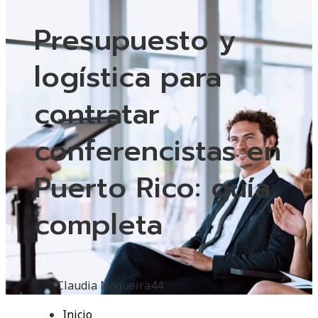
Presupuesto y
logística para
contratar
conferencistas en
Puerto Rico: guía
completa
Claudia Nogueira
44
Inicio