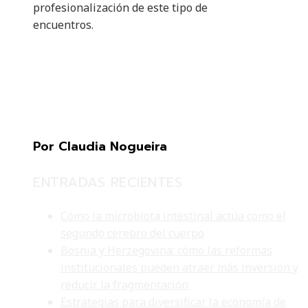
profesionalización de este tipo de
encuentros.
Por Claudia Nogueira
ENTRADAS RECIENTES
Cómo la microbiota intestinal actúa como el
segundo cerebro del cuerpo
Bosnia y Herzegovina: cómo las reformas
institucionales pueden atraer más inversión y
reducir la fragmentación
Estrategias para diversificar la economía de