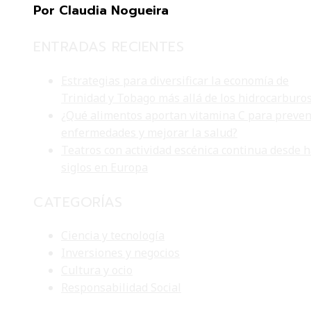
Por Claudia Nogueira
ENTRADAS RECIENTES
Estrategias para diversificar la economía de
Trinidad y Tobago más allá de los hidrocarburo
¿Qué alimentos aportan vitamina C para preven
enfermedades y mejorar la salud?
Teatros con actividad escénica continua desde 
siglos en Europa
CATEGORÍAS
Ciencia y tecnología
Inversiones y negocios
Cultura y ocio
Responsabilidad Social