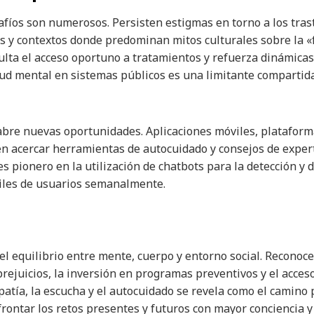
safíos son numerosos. Persisten estigmas en torno a los tra
 y contextos donde predominan mitos culturales sobre la «f
culta el acceso oportuno a tratamientos y refuerza dinámicas
alud mental en sistemas públicos es una limitante comparti
 abre nuevas oportunidades. Aplicaciones móviles, plataform
n acercar herramientas de autocuidado y consejos de exper
es pionero en la utilización de chatbots para la detección y 
miles de usuarios semanalmente.
del equilibrio entre mente, cuerpo y entorno social. Reconoc
prejuicios, la inversión en programas preventivos y el acces
atía, la escucha y el autocuidado se revela como el camino
rontar los retos presentes y futuros con mayor conciencia y 