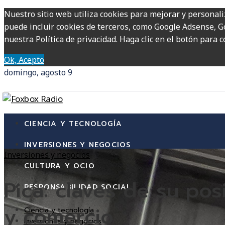
Nuestro sitio web utiliza cookies para mejorar y personali
puede incluir cookies de terceros, como Google Adsense, Go
nuestra Política de privacidad. Haga clic en el botón para c
Ok, Acepto
domingo, agosto 9
CIENCIA Y TECNOLOGÍA
INVERSIONES Y NEGOCIOS
Inversiones y negocios
CULTURA Y OCIO
Pica: claves de su po
RESPONSABILIDAD SOCIAL
y comercio
Ciencia y tecnología
Inversiones y negocios