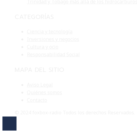
Trinidad y Tobago más allá de los hidrocarburo
CATEGORÍAS
Ciencia y tecnología
Inversiones y negocios
Cultura y ocio
Responsabilidad Social
MAPA DEL SITIO
Aviso Legal
Quiénes somos
Contacto
© 2024 foxbox-radio Todos los derechos Reservados.