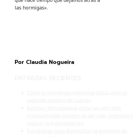
que hace tiempo que dejamos atrás a
las hormigas».
Por Claudia Nogueira
ENTRADAS RECIENTES
Cómo la microbiota intestinal actúa como el
segundo cerebro del cuerpo
Bosnia y Herzegovina: cómo las reformas
institucionales pueden atraer más inversión y
reducir la fragmentación
Estrategias para diversificar la economía de