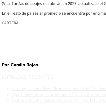
(Vea: Tarifas de peajes nosubirán en 2023, actualizado el 
En el resto de países el promedio se encuentra por encima
CARTERA
Por Camila Rojas
ENTRADAS RECIENTES
Estrategias para diversificar la economía de Trinidad
¿Qué alimentos aportan vitamina C para prevenir en
Teatros con actividad escénica continua desde hace s