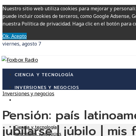
Nuestro sitio web utiliza cookies para mejorar y personali
puede incluir cookies de terceros, como Google Adsense, Go
nuestra Política de privacidad. Haga clic en el botón para c
Ok, Acepto
viernes, agosto 7
CIENCIA Y TECNOLOGÍA
INVERSIONES Y NEGOCIOS
Inversiones y negocios
CULTURA Y OCIO
Pensión: país latinoa
RESPONSABILIDAD SOCIAL
jubilarse | júbilo | mis
Ciencia y tecnología
Inversiones y negocios