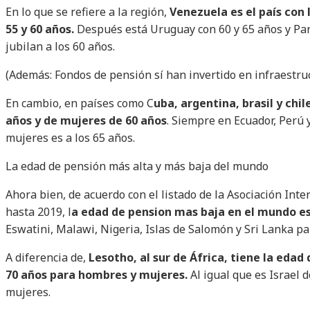
En lo que se refiere a la región,
Venezuela es el país con 
55 y 60 años.
Después está Uruguay con 60 y 65 años y P
jubilan a los 60 años.
(Además: Fondos de pensión sí han invertido en infraestruct
En cambio, en países como C
uba, argentina, brasil y chi
años y de mujeres de 60 años
. Siempre en Ecuador, Perú
mujeres es a los 65 años.
La edad de pensión más alta y más baja del mundo
Ahora bien, de acuerdo con el listado de la Asociación Inter
hasta 2019, l
a edad de pension mas baja en el mundo es 
Eswatini, Malawi, Nigeria, Islas de Salomón y Sri Lanka pa
A diferencia de,
Lesotho, al sur de África, tiene la eda
70 años para hombres y mujeres.
Al igual que es Israel
mujeres.