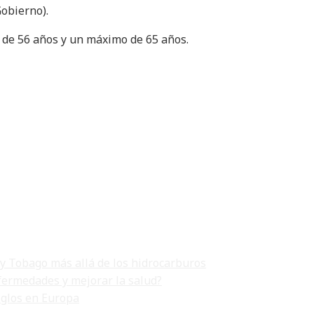
Gobierno).
 de 56 años y un máximo de 65 años.
 y Tobago más allá de los hidrocarburos
fermedades y mejorar la salud?
iglos en Europa