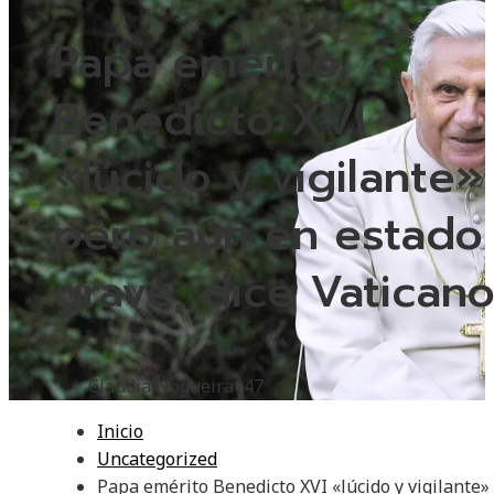
Papa emérito
Benedicto XVI
«lúcido y vigilante»
pero aún en estado
grave, dice Vatican
Claudia Nogueira
147
Inicio
Uncategorized
Papa emérito Benedicto XVI «lúcido y vigilante»