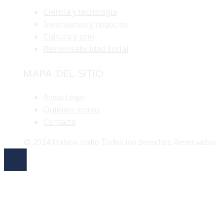
Ciencia y tecnología
Inversiones y negocios
Cultura y ocio
Responsabilidad Social
MAPA DEL SITIO
Aviso Legal
Quiénes somos
Contacto
© 2024 foxbox-radio Todos los derechos Reservados.