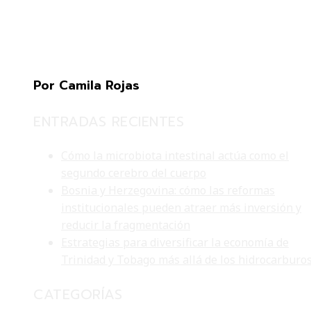
Por Camila Rojas
ENTRADAS RECIENTES
Cómo la microbiota intestinal actúa como el
segundo cerebro del cuerpo
Bosnia y Herzegovina: cómo las reformas
institucionales pueden atraer más inversión y
reducir la fragmentación
Estrategias para diversificar la economía de
Trinidad y Tobago más allá de los hidrocarburo
CATEGORÍAS