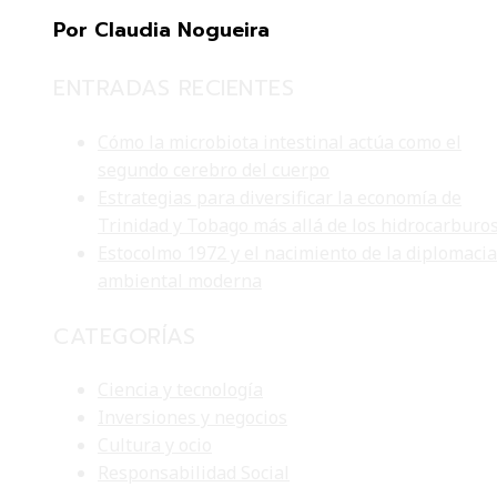
Por Claudia Nogueira
ENTRADAS RECIENTES
Cómo la microbiota intestinal actúa como el
segundo cerebro del cuerpo
Estrategias para diversificar la economía de
Trinidad y Tobago más allá de los hidrocarburo
Estocolmo 1972 y el nacimiento de la diplomacia
ambiental moderna
CATEGORÍAS
Ciencia y tecnología
Inversiones y negocios
Cultura y ocio
Responsabilidad Social