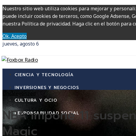
Nuestro sitio web utiliza cookies para mejorar y personali
puede incluir cookies de terceros, como Google Adsense, Go
nuestra Política de privacidad. Haga clic en el botón para c
Ok, Acepto
jueves, agosto 6
CIENCIA Y TECNOLOGÍA
INVERSIONES Y NEGOCIOS
Uncategorized
CULTURA Y OCIO
NBA impone 11 suspens
RESPONSABILIDAD SOCIAL
Magic
Ciencia y tecnología
Inversiones y negocios