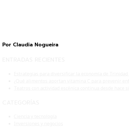
Por Claudia Nogueira
ENTRADAS RECIENTES
Estrategias para diversificar la economía de Trinidad
¿Qué alimentos aportan vitamina C para prevenir en
Teatros con actividad escénica continua desde hace s
CATEGORÍAS
Ciencia y tecnología
Inversiones y negocios