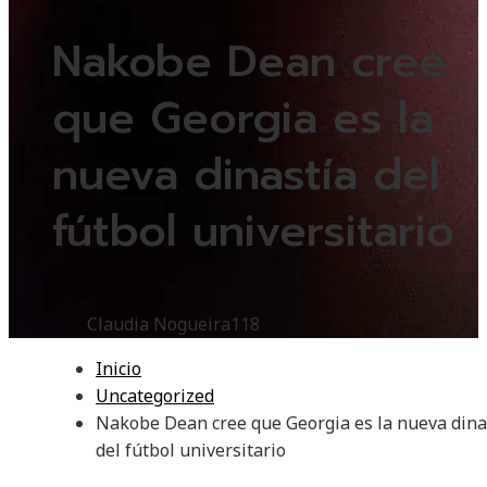
Nakobe Dean cree
que Georgia es la
nueva dinastía del
fútbol universitario
Claudia Nogueira
118
Inicio
Uncategorized
Nakobe Dean cree que Georgia es la nueva dina
del fútbol universitario