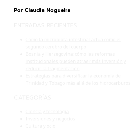
Por Claudia Nogueira
ENTRADAS RECIENTES
Cómo la microbiota intestinal actúa como el
segundo cerebro del cuerpo
Bosnia y Herzegovina: cómo las reformas
institucionales pueden atraer más inversión y
reducir la fragmentación
Estrategias para diversificar la economía de
Trinidad y Tobago más allá de los hidrocarburo
CATEGORÍAS
Ciencia y tecnología
Inversiones y negocios
Cultura y ocio