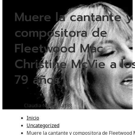
Muere la cantante y
compositora de
Fleetwood Mac
Christine McVie a lo
79 años
Claudia Nogueira
188
Inicio
Uncategorized
Muere la cantante y compositora de Fleetwood