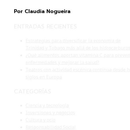
Por Claudia Nogueira
ENTRADAS RECIENTES
Estrategias para diversificar la economía de
Trinidad y Tobago más allá de los hidrocarburo
¿Qué alimentos aportan vitamina C para preven
enfermedades y mejorar la salud?
Teatros con actividad escénica continua desde 
siglos en Europa
CATEGORÍAS
Ciencia y tecnología
Inversiones y negocios
Cultura y ocio
Responsabilidad Social