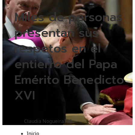
Miles de personas
presentan sus
respetos en el
entierro del Papa
Emérito Benedicto
XVI
Claudia Nogueira
136
Inicio