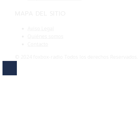
MAPA DEL SITIO
Aviso Legal
Quiénes somos
Contacto
© 2024 foxbox-radio Todos los derechos Reservados.