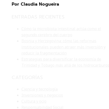
Por Claudia Nogueira
ENTRADAS RECIENTES
Cómo la microbiota intestinal actúa como el
segundo cerebro del cuerpo
Bosnia y Herzegovina: cómo las reformas
institucionales pueden atraer más inversión y
reducir la fragmentación
Estrategias para diversificar la economía de
Trinidad y Tobago más allá de los hidrocarburo
CATEGORÍAS
Ciencia y tecnología
Inversiones y negocios
Cultura y ocio
Responsabilidad Social