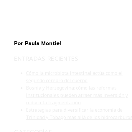
Por Paula Montiel
ENTRADAS RECIENTES
Cómo la microbiota intestinal actúa como el
segundo cerebro del cuerpo
Bosnia y Herzegovina: cómo las reformas
institucionales pueden atraer más inversión y
reducir la fragmentación
Estrategias para diversificar la economía de
Trinidad y Tobago más allá de los hidrocarburo
CATEGORÍAS