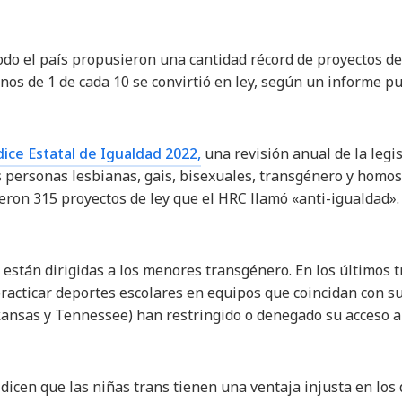
odo el país propusieron una cantidad récord de proyectos de 
os de 1 de cada 10 se convirtió en ley, según un informe p
dice Estatal de Igualdad 2022,
una revisión anual de la legis
s personas lesbianas, gais, bisexuales, transgénero y homo
eron 315 proyectos de ley que el HRC llamó «anti-igualdad». 
 están dirigidas a los menores transgénero. En los últimos 
practicar deportes escolares en equipos que coincidan con s
kansas y Tennessee) han restringido o denegado su acceso a
dicen que las niñas trans tienen una ventaja injusta en los 