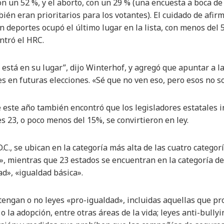
con un 52 %, y el aborto, con un 29 % (una encuesta a boca
én eran prioritarios para los votantes). El cuidado de afir
en deportes ocupó el último lugar en la lista, con menos de
ntró el HRC.
a está en su lugar”, dijo Winterhof, y agregó que apuntar a
es en futuras elecciones. «Sé que no ven eso, pero esos no 
de este año también encontró que los legisladores estatales 
es 23, o poco menos del 15%, se convirtieron en ley.
C., se ubican en la categoría más alta de las cuatro categor
, mientras que 23 estados se encuentran en la categoría de
ad», «igualdad básica».
 tengan o no leyes «pro-igualdad», incluidas aquellas que pr
 o la adopción, entre otras áreas de la vida; leyes anti-bully