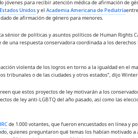
 jóvenes para recibir atención médica de afirmación de gé
 Estados Unidos
y el
Academia Americana de Pediatría
entre
uidado de afirmación de género para menores.
a sénior de políticas y asuntos políticos de Human Rights C
te de una respuesta conservadora coordinada a los derecho
cción violenta de los logros en torno a la igualdad en el ma
os tribunales o de las ciudades y otros estados”, dijo Winter
creen que estos proyectos de ley motivarán a los conservador
oyectos de ley anti-LGBTQ del año pasado, así como las elecci
HRC
de 1.000 votantes, que fueron encuestados en línea y p
íodo, quienes preguntaron qué temas los habían motivado a a