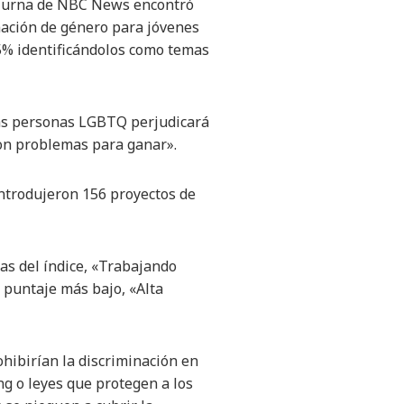
 de urna de NBC News encontró
mación de género para jóvenes
l 5% identificándolos como temas
 las personas LGBTQ perjudicará
son problemas para ganar».
introdujeron 156 proyectos de
ías del índice, «Trabajando
 puntaje más bajo, «Alta
ohibirían la discriminación en
ing o leyes que protegen a los