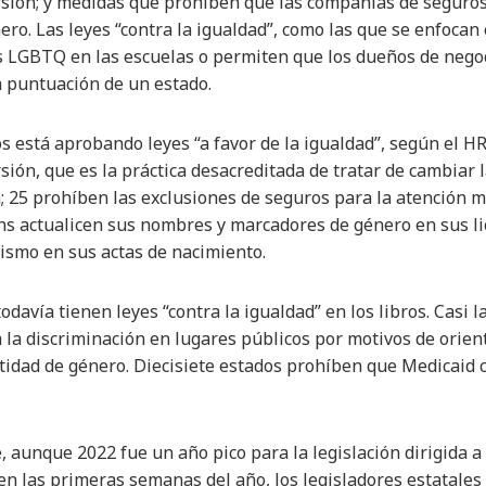
rsión; y medidas que prohíben que las compañías de seguros
ro. Las leyes “contra la igualdad”, como las que se enfocan
s LGBTQ en las escuelas o permiten que los dueños de negoc
 puntuación de un estado.
 está aprobando leyes “a favor de la igualdad”, según el HR
sión, que es la práctica desacreditada de tratar de cambiar l
; 25 prohíben las exclusiones de seguros para la atención m
s actualicen sus nombres y marcadores de género en sus lic
ismo en sus actas de nacimiento.
avía tienen leyes “contra la igualdad” en los libros. Casi la
 la discriminación en lugares públicos por motivos de orien
tidad de género. Diecisiete estados prohíben que Medicaid 
, aunque 2022 fue un año pico para la legislación dirigida 
 en las primeras semanas del año, los legisladores estatale