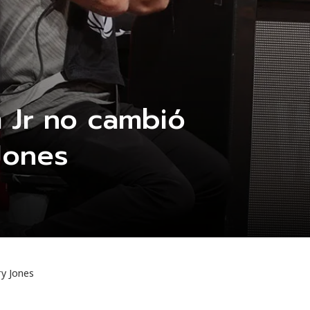
 Jr no cambió
Jones
ry Jones