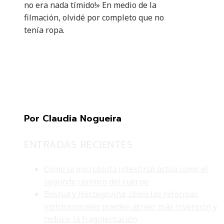
no era nada tímido!» En medio de la
filmación, olvidé por completo que no
tenía ropa.
Por Claudia Nogueira
ENTRADAS RECIENTES
Cómo la microbiota intestinal actúa como el
segundo cerebro del cuerpo
Bosnia y Herzegovina: cómo las reformas
institucionales pueden atraer más inversión y
reducir la fragmentación