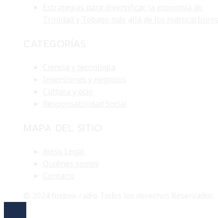
Estrategias para diversificar la economía de
Trinidad y Tobago más allá de los hidrocarburo
CATEGORÍAS
Ciencia y tecnología
Inversiones y negocios
Cultura y ocio
Responsabilidad Social
MAPA DEL SITIO
Aviso Legal
Quiénes somos
Contacto
© 2024 foxbox-radio Todos los derechos Reservados.