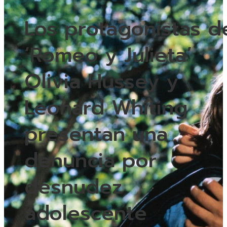
Los protagonistas d
‘Romeo y Julieta’
Olivia Hussey y
Leonard Whiting
presentan una
denuncia por
desnudez
adolescente