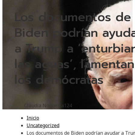
Los documentos de
Biden podrían ayud
a Trump a ‘enturbia
las aguas’, lamentan
los demócratas
Claudia Nogueira
124
Inicio
Uncategorized
Los documentos de Biden podrían ayudar a Tru