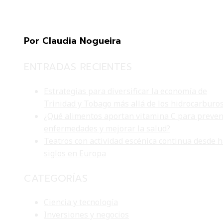
Por Claudia Nogueira
ENTRADAS RECIENTES
Estrategias para diversificar la economía de
Trinidad y Tobago más allá de los hidrocarburo
¿Qué alimentos aportan vitamina C para preven
enfermedades y mejorar la salud?
Teatros con actividad escénica continua desde 
siglos en Europa
CATEGORÍAS
Ciencia y tecnología
Inversiones y negocios