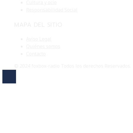
Cultura y ocio
Responsabilidad Social
MAPA DEL SITIO
Aviso Legal
Quiénes somos
Contacto
© 2024 foxbox-radio Todos los derechos Reservados.