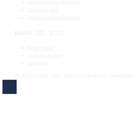
Inversiones y negocios
Cultura y ocio
Responsabilidad Social
MAPA DEL SITIO
Aviso Legal
Quiénes somos
Contacto
© 2024 foxbox-radio Todos los derechos Reservados.