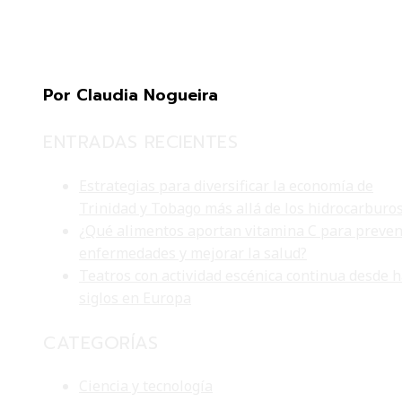
Por Claudia Nogueira
ENTRADAS RECIENTES
Estrategias para diversificar la economía de
Trinidad y Tobago más allá de los hidrocarburo
¿Qué alimentos aportan vitamina C para preven
enfermedades y mejorar la salud?
Teatros con actividad escénica continua desde 
siglos en Europa
CATEGORÍAS
Ciencia y tecnología