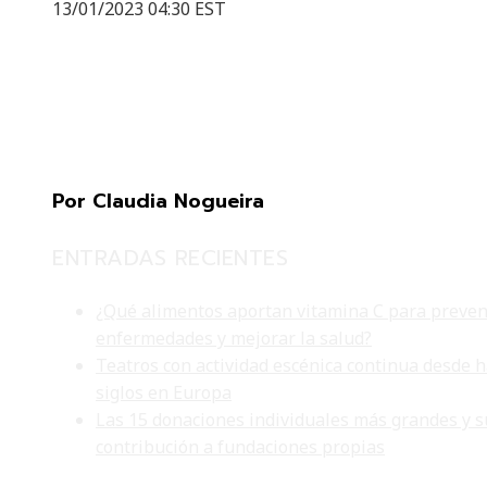
13/01/2023 04:30 EST
Por Claudia Nogueira
ENTRADAS RECIENTES
¿Qué alimentos aportan vitamina C para preven
enfermedades y mejorar la salud?
Teatros con actividad escénica continua desde 
siglos en Europa
Las 15 donaciones individuales más grandes y s
contribución a fundaciones propias