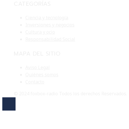
CATEGORÍAS
Ciencia y tecnología
Inversiones y negocios
Cultura y ocio
Responsabilidad Social
MAPA DEL SITIO
Aviso Legal
Quiénes somos
Contacto
© 2024 foxbox-radio Todos los derechos Reservados.