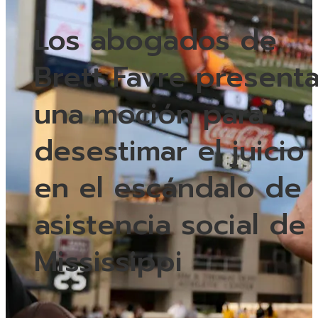
Los abogados de
Brett Favre present
una moción para
desestimar el juicio
en el escándalo de
asistencia social de
Mississippi