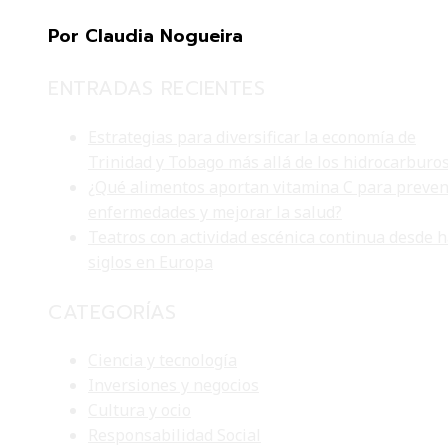
Por Claudia Nogueira
ENTRADAS RECIENTES
Estrategias para diversificar la economía de
Trinidad y Tobago más allá de los hidrocarburo
¿Qué alimentos aportan vitamina C para preven
enfermedades y mejorar la salud?
Teatros con actividad escénica continua desde 
siglos en Europa
CATEGORÍAS
Ciencia y tecnología
Inversiones y negocios
Cultura y ocio
Responsabilidad Social