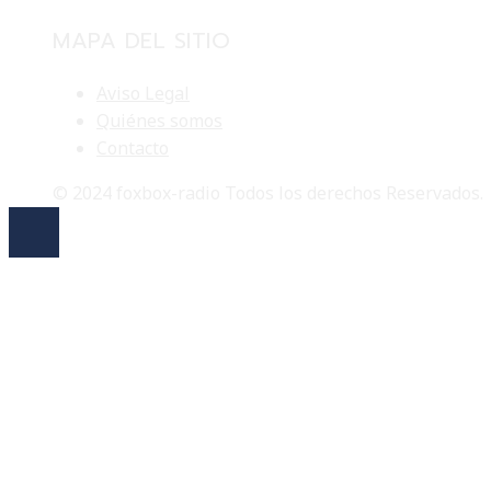
MAPA DEL SITIO
Aviso Legal
Quiénes somos
Contacto
© 2024 foxbox-radio Todos los derechos Reservados.