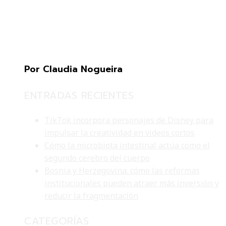
Por Claudia Nogueira
ENTRADAS RECIENTES
TikTok incorpora personajes de Disney para
impulsar la creatividad en videos cortos
Cómo la microbiota intestinal actúa como el
segundo cerebro del cuerpo
Bosnia y Herzegovina: cómo las reformas
institucionales pueden atraer más inversión y
reducir la fragmentación
CATEGORÍAS