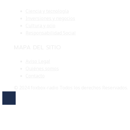
Ciencia y tecnología
Inversiones y negocios
Cultura y ocio
Responsabilidad Social
MAPA DEL SITIO
Aviso Legal
Quiénes somos
Contacto
© 2024 foxbox-radio Todos los derechos Reservados.