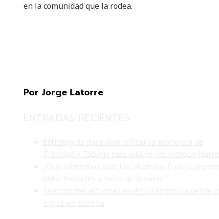
en la comunidad que la rodea.
Por Jorge Latorre
ENTRADAS RECIENTES
Estrategias para diversificar la economía de
Trinidad y Tobago más allá de los hidrocarburo
¿Qué alimentos aportan vitamina C para preven
enfermedades y mejorar la salud?
Teatros con actividad escénica continua desde 
siglos en Europa