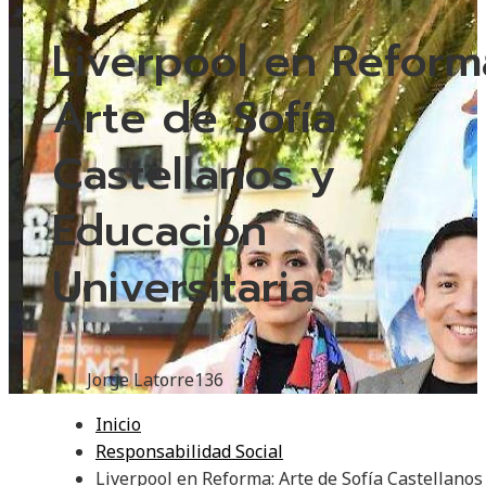
Liverpool en Reform
Arte de Sofía
Castellanos y
Educación
Universitaria
Jorge Latorre
136
Inicio
Responsabilidad Social
Liverpool en Reforma: Arte de Sofía Castellanos