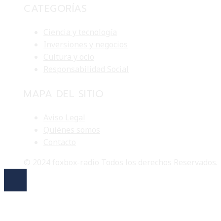
CATEGORÍAS
Ciencia y tecnología
Inversiones y negocios
Cultura y ocio
Responsabilidad Social
MAPA DEL SITIO
Aviso Legal
Quiénes somos
Contacto
© 2024 foxbox-radio Todos los derechos Reservados.